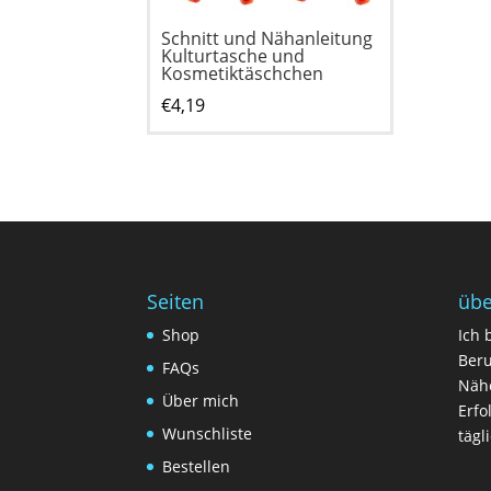
Schnitt und Nähanleitung
Kulturtasche und
Kosmetiktäschchen
€
4,19
Seiten
übe
Shop
Ich 
Beru
FAQs
Nähe
Über mich
Erfo
Wunschliste
tägl
Bestellen