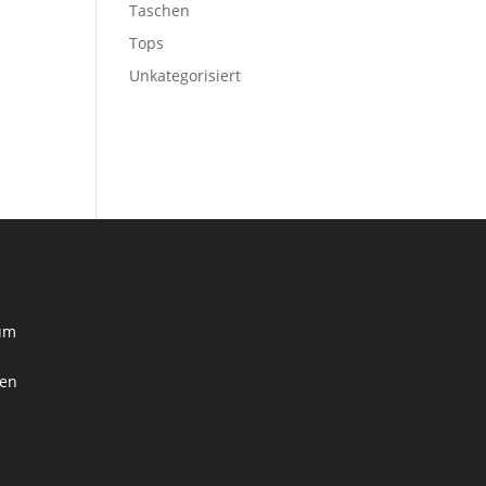
Taschen
Tops
Unkategorisiert
zum
nen