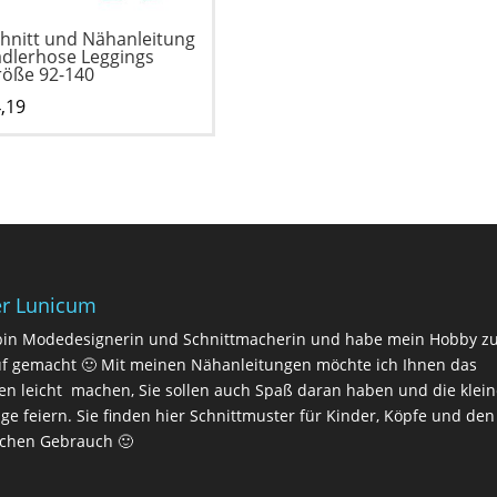
hnitt und Nähanleitung
dlerhose Leggings
öße 92-140
,19
r Lunicum
bin Modedesignerin und Schnittmacherin und habe mein Hobby 
f gemacht 🙂 Mit meinen Nähanleitungen möchte ich Ihnen das
n leicht machen, Sie sollen auch Spaß daran haben und die klei
lge feiern. Sie finden hier Schnittmuster für Kinder, Köpfe und den
ichen Gebrauch 🙂