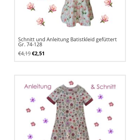
Schnitt und Anleitung Batistkleid gefüttert
Gr. 74-128
Ursprünglicher
Aktueller
€
4,19
€
2,51
Preis
Preis
war:
ist:
€4,19
€2,51.