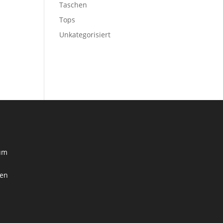
Taschen
Tops
Unkategorisiert
zum
nen