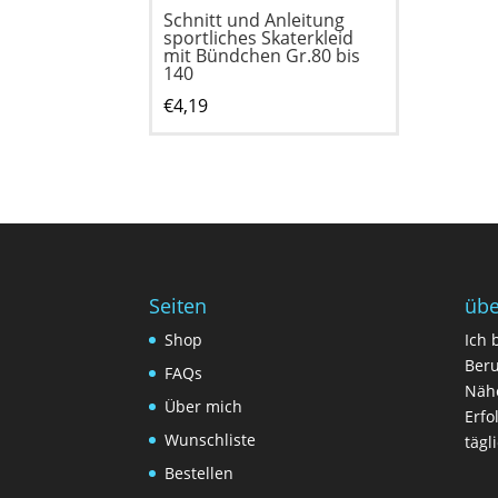
Schnitt und Anleitung
sportliches Skaterkleid
mit Bündchen Gr.80 bis
140
€
4,19
Seiten
übe
Shop
Ich 
Beru
FAQs
Nähe
Über mich
Erfo
Wunschliste
tägl
Bestellen