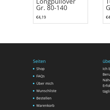
Longpullover
T
Gr. 80-140
G
€
4,19
€
4
Seiten
übe
Shop
Ich 
Beru
FAQs
Nähe
Über mich
Erfo
Wunschliste
tägl
Bestellen
Warenkorb