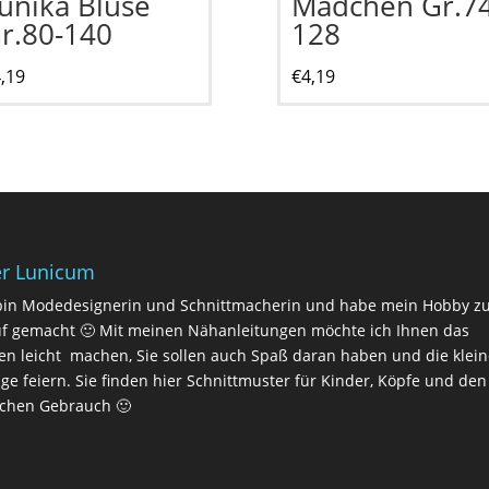
unika Bluse
Mädchen Gr.74
r.80-140
128
,19
€
4,19
r Lunicum
bin Modedesignerin und Schnittmacherin und habe mein Hobby 
f gemacht 🙂 Mit meinen Nähanleitungen möchte ich Ihnen das
n leicht machen, Sie sollen auch Spaß daran haben und die klei
lge feiern. Sie finden hier Schnittmuster für Kinder, Köpfe und den
ichen Gebrauch 🙂