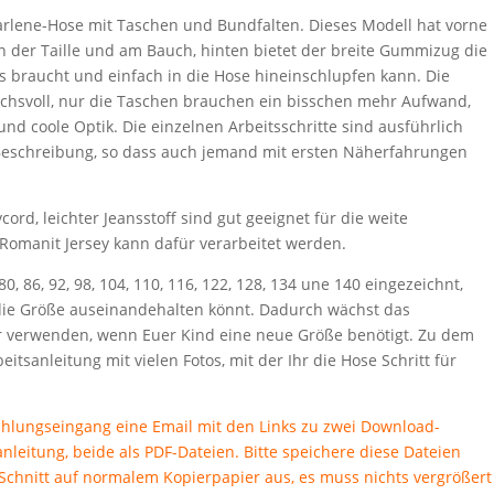
arlene-Hose mit Taschen und Bundfalten. Dieses Modell hat vorne
an der Taille und am Bauch, hinten bietet der breite Gummizug die
s braucht und einfach in die Hose hineinschlupfen kann. Die
chsvoll, nur die Taschen brauchen ein bisschen mehr Aufwand,
 und coole Optik. Die einzelnen Arbeitsschritte sind ausführlich
 Beschreibung, so dass auch jemand mit ersten Näherfahrungen
rd, leichter Jeansstoff sind gut geeignet für die weite
 Romanit Jersey kann dafür verarbeitet werden.
80, 86, 92, 98, 104, 110, 116, 122, 128, 134 une 140 eingezeichnt,
 die Größe auseinandehalten könnt. Dadurch wächst das
er verwenden, wenn Euer Kind eine neue Größe benötigt. Zu dem
itsanleitung mit vielen Fotos, mit der Ihr die Hose Schritt für
ungseingang eine Email mit den Links zu zwei Download-
leitung, beide als PDF-Dateien. Bitte speichere diese Dateien
chnitt auf normalem Kopierpapier aus, es muss nichts vergrößert