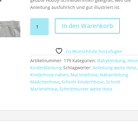
geübte Hobby-SchneiderInnen geeignet, weil die
Anleitung ausführlich und gut illustriert ist.
Schnitt
In den Warenkorb
+
Anleitung
Marlenehose
mit
Zu Wunschliste hinzufügen
Taschen
Artikelnummer:
179
Kategorien:
Babykleidung
,
Hose
Gr.74-
Kinderkleidung
Schlagwörter:
Anleitung weite Hose
,
140
Kinderhose nähen
,
Marlenehose
,
Nähanleitung
Menge
Mädchenhose
,
Schnitt Kinderhhose
,
Schnitt
Marlenehose
,
Schnittmuster weite Hose