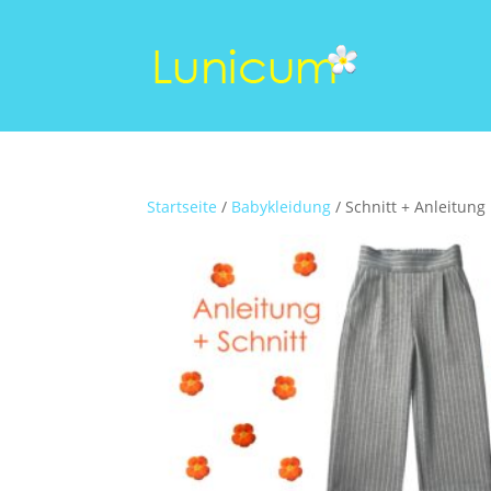
Startseite
/
Babykleidung
/ Schnitt + Anleitun