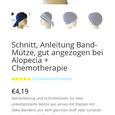
Schnitt, Anleitung Band-
Mütze, gut angezogen bei
Alopecia +
Chemotherapie
(
2
Kundenrezensionen)
Bewertet
2
mit
5.00
€
4,19
von 5,
basierend
Nähanleitung und Schnittmuster für eine
auf
Kundenbewe
unkomplizierte Mütze aus Jersey mit Elastan mit
rtungen
Deko-Bändern aus dem gleichen Stoff oder schönen