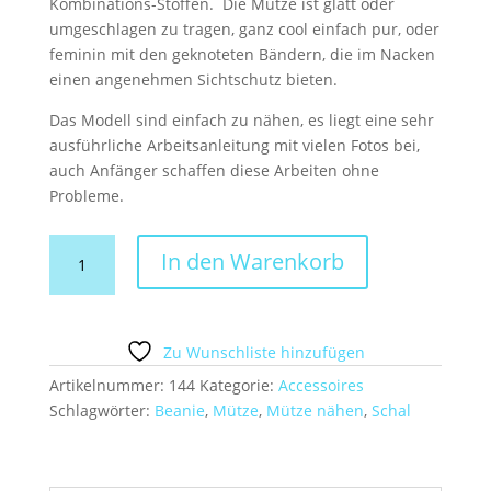
Kombinations-Stoffen. Die Mütze ist glatt oder
umgeschlagen zu tragen, ganz cool einfach pur, oder
feminin mit den geknoteten Bändern, die im Nacken
einen angenehmen Sichtschutz bieten.
Das Modell sind einfach zu nähen, es liegt eine sehr
ausführliche Arbeitsanleitung mit vielen Fotos bei,
auch Anfänger schaffen diese Arbeiten ohne
Probleme.
Schnitt,
In den Warenkorb
Anleitung
Band-
Mütze,
gut
Zu Wunschliste hinzufügen
angezogen
Artikelnummer:
144
Kategorie:
Accessoires
bei
Schlagwörter:
Beanie
,
Mütze
,
Mütze nähen
,
Schal
Alopecia
+
Chemotherapie