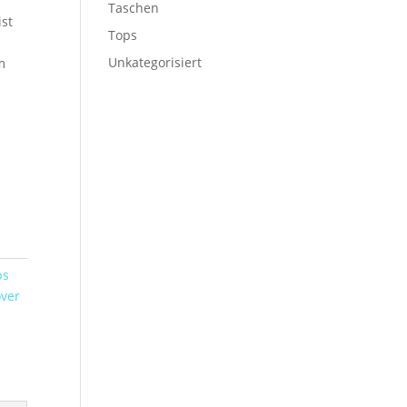
Taschen
st
Tops
Unkategorisiert
m
ps
over