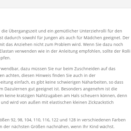
ür die Übergangszeit und ein gemütlicher Unterziehrolli für den
ist dadurch sowohl für Jungen als auch für Mädchen geeignet. Der
damit das Anziehen nicht zum Problem wird. Wenn Sie dazu noch
lastan verwenden wie in der Anleitung empfohlen, sollte der Rolli
üpfen.
verwendbar, dazu müssen Sie nur beim Zuschneiden auf das
n achten, diesen Hinweis finden Sie auch in der
beitung einfach, es gibt keine schwierigen Näharbeiten, so dass
m Dazulernen gut geeignet ist. Besonders angenehm ist die
dem keine kratzigen Nahtzugaben am Hals scheuern können, denn
und wird von außen mit elastischen kleinen Zickzackstich
rößen 92, 98, 104, 110, 116, 122 und 128 in verschiedenen Farben
o in der nächsten Größen nachnähen, wenn Ihr Kind wächst.