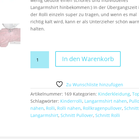
wenig Geübte einen schönes und individuelles
Langarmshirt hinbekommen:) In der Übergangszeit i
der Rolli einzeln super zu tragen, und wenn es mal
richtig kalt wird, kann er als Unterzieher schön war
halten.
Schnitt
In den Warenkorb
+
Nähanleitung
Rollkragenpullover
Kinder
Zu Wunschliste hinzufügen
Rolli
Artikelnummer:
169
Kategorien:
Kinderkleidung
,
To
Gr.
Schlagwörter:
Kinderrolli
,
Langarmshirt nähen
,
Pull
92-
nähen
,
Rolli
,
Rolli nähen
,
Rollkragenpullover
,
Schnitt
128
Langarmshirt
,
Schnitt Pullover
,
Schnitt Rolli
Menge