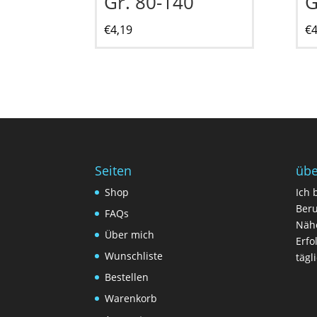
Gr. 80-140
G
€
4,19
€
4
Seiten
übe
Shop
Ich 
Beru
FAQs
Nähe
Über mich
Erfo
Wunschliste
tägl
Bestellen
Warenkorb