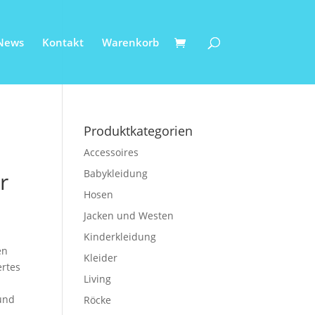
News
Kontakt
Warenkorb
Produktkategorien
Accessoires
Babykleidung
r
Hosen
Jacken und Westen
Kinderkleidung
en
Kleider
ertes
Living
und
Röcke