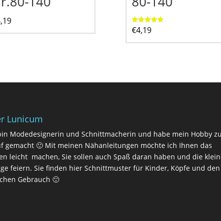
r.80-140
80-140
,19
€
4,19
Bewertet mit
5.00
von 5
r Lunicum
bin Modedesignerin und Schnittmacherin und habe mein Hobby 
f gemacht 🙂 Mit meinen Nähanleitungen möchte ich Ihnen das
n leicht machen, Sie sollen auch Spaß daran haben und die klei
lge feiern. Sie finden hier Schnittmuster für Kinder, Köpfe und den
ichen Gebrauch 🙂