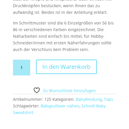
Druckknöpfen bestücken, wenn Ihnen das zu
aufwändig ist. Beides ist in der Anleitung erklärt.
Im Schnittmuster sind die 6 Einzelgrößen von 56 bis
86 in verschiedenen Farben eingezeichnet. Die
Näharbeiten sind einfach bis mittel, für Hobby-
Schneider/innen mit ersten Näherfahrungen sollte
auch der Verschluss kein Problem sein.
Schnitt
In den Warenkorb
und
Anleitung
Baby
Sweatshirt
Zu Wunschliste hinzufügen
mit
Artikelnummer:
125
Kategorien:
Babykleidung
,
Tops
Verschluss
Schlagwörter:
Babypullover nähen
,
Schnitt Baby
Gr.56-
Sweatshirt
86
Menge