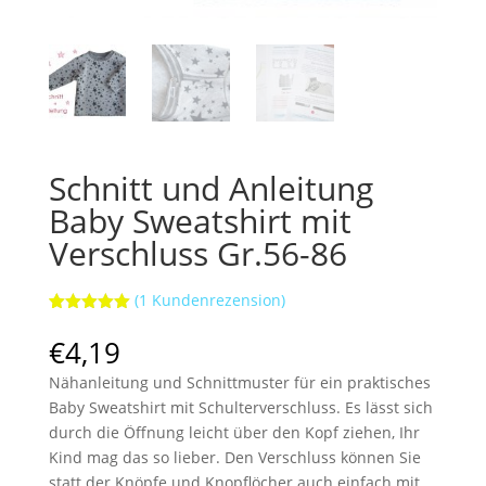
Schnitt und Anleitung
Baby Sweatshirt mit
Verschluss Gr.56-86
(
1
Kundenrezension)
Bewertet
1
mit
5.00
€
4,19
von 5,
basierend
Nähanleitung und Schnittmuster für ein praktisches
auf
Kundenbewe
Baby Sweatshirt mit Schulterverschluss. Es lässt sich
rtung
durch die Öffnung leicht über den Kopf ziehen, Ihr
Kind mag das so lieber. Den Verschluss können Sie
statt der Knöpfe und Knopflöcher auch einfach mit