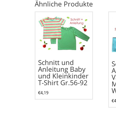
Ähnliche Produkte
Schnitt und
S
Anleitung Baby
A
und Kleinkinder
V
T-Shirt Gr.56-92
M
W
€
4,19
€
4