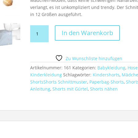
Mädchen-Modell, dass keine schwierigen Näharbei
verlangt, es ist unkompliziert und trendy. Der Schnit
in 12 Größen ausgeführt.
Schnittmuster
In den Warenkorb
und
Anleitung
Paperbag-
Shorts
Zu Wunschliste hinzufügen
Gr.
Artikelnummer:
161
Kategorien:
Babykleidung
,
Hose
74-
Kinderkleidung
Schlagwörter:
Kindershorts
,
Mädche
140
ShortsShorts Schnittmuster
,
Paperbag-Shorts
,
Short
Menge
Anleitung
,
Shorts mit Gürtel
,
Shorts nähen