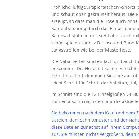
Fröhliche, luftige „Papiertaschen“-Shor
und schaut oben gekräuselt heraus. Die 
erzeugt, so dass man die Hose auch ohne 
Kantenbetonung durch das Einfassband am 
Baumwollstoffe in uni, sieht aber auch mit
schön spielen kann, z.B. Hose und Bund lä
Längsstreifen wie bei der Musterhose.
Die Näharbeiten sind einfach und auch f
bekommen. Die Hose hat keinen Verschluss
Schnittmuster bekommen Sie eine ausführl
leicht Schritt für Schritt der Anleitung fo
Im Schnitt sind die 12 Einzelgrößen 74, 80,
können also im nächsten Jahr die aktuell
Sie bekommen nach dem Kauf und dem Zah
Dateien, dem Schnittmuster und der Nähan
diese Dateien zunächst auf Ihrem Comput
aus, Sie müssen nichts vergrößern, denn 