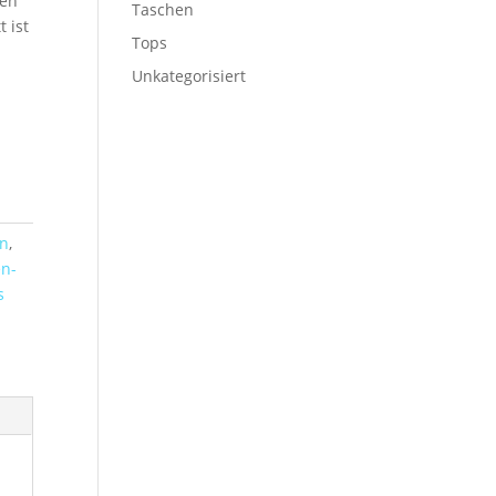
ten
Taschen
t ist
Tops
Unkategorisiert
n
,
n-
s