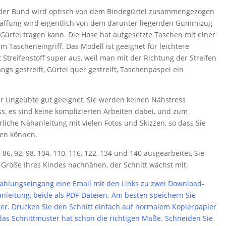
ts: der Bund wird optisch von dem Bindegürtel zusammengezogen
Raffung wird eigentlich von dem darunter liegenden Gummizug
Gürtel tragen kann. Die Hose hat aufgesetzte Taschen mit einer
Tascheneingriff. Das Modell ist geeignet für leichtere
 Streifenstoff super aus, weil man mit der Richtung der Streifen
ngs gestreift, Gürtel quer gestreift, Taschenpaspel ein
ür Ungeübte gut geeignet, Sie werden keinen Nähstress
, es sind keine komplizierten Arbeiten dabei, und zum
iche Nähanleitung mit vielen Fotos und Skizzen, so dass Sie
lgen können.
 86, 92, 98, 104, 110, 116, 122, 134 und 140 ausgearbeitet, Sie
e Größe Ihres Kindes nachnähen, der Schnitt wächst mit.
lungseingang eine Email mit den Links zu zwei Download-
leitung, beide als PDF-Dateien. Am besten speichern Sie
er. Drucken Sie den Schnitt einfach auf normalem Kopierpapier
das Schnittmuster hat schon die richtigen Maße. Schneiden Sie