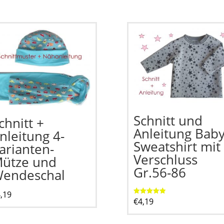
Schnitt und
chnitt +
Anleitung Bab
nleitung 4-
Sweatshirt mit
arianten-
Verschluss
ütze und
Gr.56-86
endeschal
,19
€
4,19
Bewertet mit
5.00
von 5