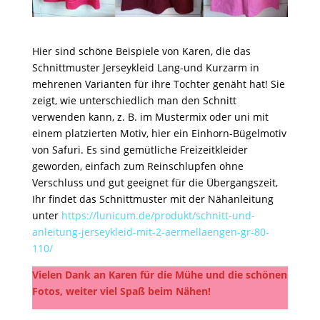
Hier sind schöne Beispiele von Karen, die das
Schnittmuster Jerseykleid Lang-und Kurzarm in
mehrenen Varianten für ihre Tochter genäht hat! Sie
zeigt, wie unterschiedlich man den Schnitt
verwenden kann, z. B. im Mustermix oder uni mit
einem platzierten Motiv, hier ein Einhorn-Bügelmotiv
von Safuri. Es sind gemütliche Freizeitkleider
geworden, einfach zum Reinschlupfen ohne
Verschluss und gut geeignet für die Übergangszeit,
Ihr findet das Schnittmuster mit der Nähanleitung
unter
https://lunicum.de/produkt/schnitt-und-
anleitung-jerseykleid-mit-2-aermellaengen-gr-80-
110/
Vielen Dank an Karen für die Mühe und die schönen
Fotos, weiter viel Spaß beim Nähen!