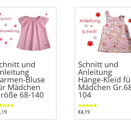
chnitt und
Schnitt und
nleitung
Anleitung
armen-Bluse
Hänge-Kleid fü
ür Mädchen
Mädchen Gr.68
röße 68-140
104
,19
€
4,19
ertet mit
Bewertet mit
0
5.00
n 5
von 5