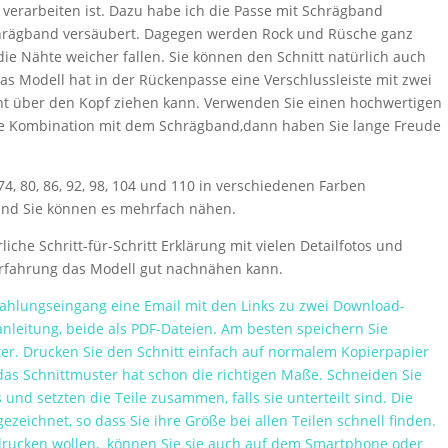
 verarbeiten ist. Dazu habe ich die Passe mit Schrägband
chrägband versäubert. Dagegen werden Rock und Rüsche ganz
die Nähte weicher fallen. Sie können den Schnitt natürlich auch
s Modell hat in der Rückenpasse eine Verschlussleiste mit zwei
cht über den Kopf ziehen kann. Verwenden Sie einen hochwertigen
che Kombination mit dem Schrägband,dann haben Sie lange Freude
 74, 80, 86, 92, 98, 104 und 110 in verschiedenen Farben
 und Sie können es mehrfach nähen.
iche Schritt-für-Schritt Erklärung mit vielen Detailfotos und
Erfahrung das Modell gut nachnähen kann.
lungseingang eine Email mit den Links zu zwei Download-
leitung, beide als PDF-Dateien. Am besten speichern Sie
er. Drucken Sie den Schnitt einfach auf normalem Kopierpapier
das Schnittmuster hat schon die richtigen Maße. Schneiden Sie
und setzten die Teile zusammen, falls sie unterteilt sind. Die
zeichnet, so dass Sie ihre Größe bei allen Teilen schnell finden.
sdrucken wollen, können Sie sie auch auf dem Smartphone oder