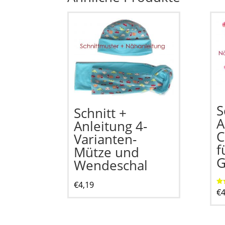
S
Schnitt +
A
Anleitung 4-
C
Varianten-
f
Mütze und
G
Wendeschal
€
4,19
€
4
Bew
5.0
vo