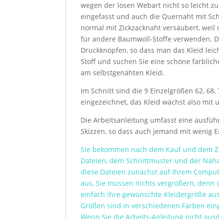
wegen der losen Webart nicht so leicht zu
eingefasst und auch die Quernaht mit S
normal mit Zickzacknaht versäubert, weil 
für andere Baumwoll-Stoffe verwenden. Da
Druckknöpfen, so dass man das Kleid lei
Stoff und suchen Sie eine schöne farbli
am selbstgenähten Kleid.
Im Schnitt sind die 9 Einzelgrößen 62, 68,
eingezeichnet, das Kleid wächst also mit
Die Arbeitsanleitung umfasst eine ausführl
Skizzen, so dass auch jemand mit wenig 
Sie bekommen nach dem Kauf und dem Zah
Dateien, dem Schnittmuster und der Nähan
diese Dateien zunächst auf Ihrem Comput
aus, Sie müssen nichts vergrößern, denn 
einfach ihre gewünschte Kleidergröße aus 
Größen sind in verschiedenen Farben einge
Wenn Sie die Arbeits-Anleitung nicht au