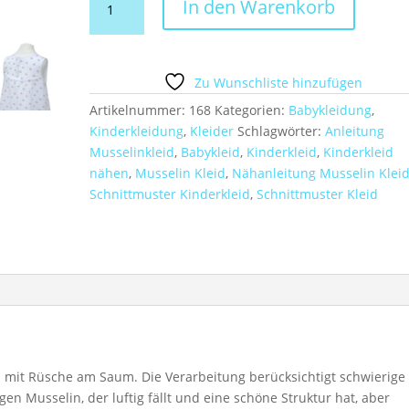
In den Warenkorb
und
Nähanleitung
Musselin
Kleid
Zu Wunschliste hinzufügen
Gr.62-
Artikelnummer:
168
Kategorien:
Babykleidung
,
110
Kinderkleidung
,
Kleider
Schlagwörter:
Anleitung
Menge
Musselinkleid
,
Babykleid
,
Kinderkleid
,
Kinderkleid
nähen
,
Musselin Kleid
,
Nähanleitung Musselin Klei
Schnittmuster Kinderkleid
,
Schnittmuster Kleid
id mit Rüsche am Saum. Die Verarbeitung berücksichtigt schwierige
en Musselin, der luftig fällt und eine schöne Struktur hat, aber